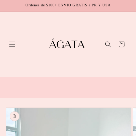
Skip to
Ordenes de $100+ ENVIO GRATIS a PR Y USA
content
Cart
Skip to
product
information