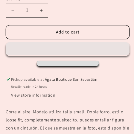
unavailable
unavailable
Decrease
Increase
quantity
quantity
for
for
“Mariam”
“Mariam”
Add to cart
Pink/
Pink/
Fucsia
Fucsia
Color
Color
Block
Block
Dress
Dress
Pickup available at
Ágata Boutique San Sebastián
Usually ready in 24 hours
View store information
Corre al size. Modelo utiliza talla small. Doble forro, estilo
loose fit, completamente sueltecito, puedes entallar figura
con un cinturón. El que se muestra en la foto, esta disponible