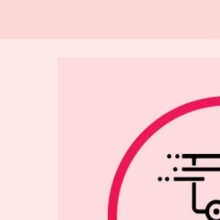
Skip to
product
information