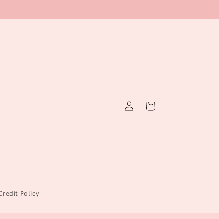
Log
Cart
in
redit Policy