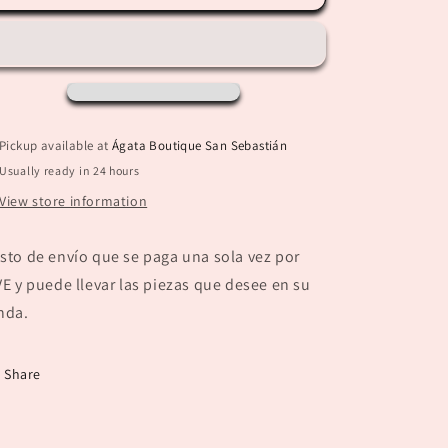
Envío
Envío
a
a
PR
PR
y
y
USA
USA
Pickup available at
Ágata Boutique San Sebastián
Usually ready in 24 hours
View store information
sto de envío que se paga una sola vez por
VE y puede llevar las piezas que desee en su
nda.
Share