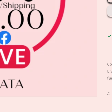
Co
LI
fu