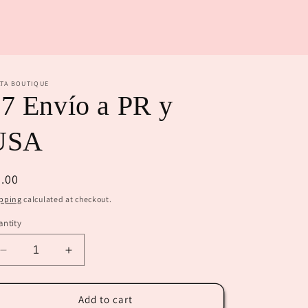
ATA BOUTIQUE
7 Envío a PR y
USA
egular
.00
ice
pping
calculated at checkout.
ntity
Decrease
Increase
quantity
quantity
for
for
$7
$7
Add to cart