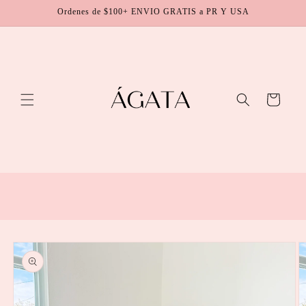
Skip to
Ordenes de $100+ ENVIO GRATIS a PR Y USA
content
Cart
Skip to
product
information