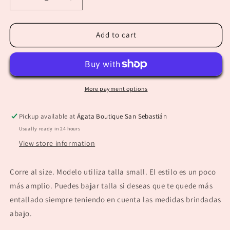
Decrease
Increase
quantity
quantity
for
for
“Anette”
“Anette”
Add to cart
Denim
Denim
Barrel
Barrel
Jean
Jean
More payment options
Pickup available at
Ágata Boutique San Sebastián
Usually ready in 24 hours
View store information
Corre al size. Modelo utiliza talla small. El estilo es un poco
más amplio. Puedes bajar talla si deseas que te quede más
entallado siempre teniendo en cuenta las medidas brindadas
abajo.